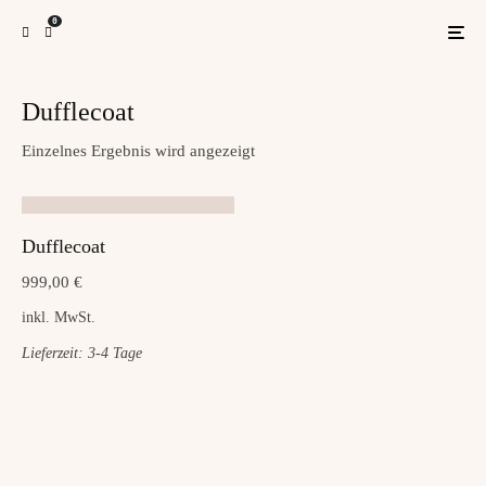
0
Dufflecoat
Einzelnes Ergebnis wird angezeigt
Dufflecoat
999,00
€
inkl. MwSt.
Lieferzeit:
3-4 Tage
Dieses Produkt weist mehrere Varianten auf. Die Optionen können a