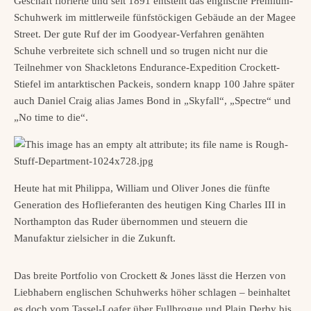
Geschäft florierte und seit 1891 entsteht das englische Premium-
Schuhwerk im mittlerweile fünfstöckigen Gebäude an der Magee
Street. Der gute Ruf der im Goodyear-Verfahren genähten
Schuhe verbreitete sich schnell und so trugen nicht nur die
Teilnehmer von Shackletons Endurance-Expedition Crockett-
Stiefel im antarktischen Packeis, sondern knapp 100 Jahre später
auch Daniel Craig alias James Bond in „Skyfall“, „Spectre“ und
„No time to die“.
Heute hat mit Philippa, William und Oliver Jones die fünfte
Generation des Hoflieferanten des heutigen King Charles III in
Northampton das Ruder übernommen und steuern die
Manufaktur zielsicher in die Zukunft.
Das breite Portfolio von Crockett & Jones lässt die Herzen von
Liebhabern englischen Schuhwerks höher schlagen – beinhaltet
es doch vom Tassel-Loafer über Fullbrogue und Plain Derby bis