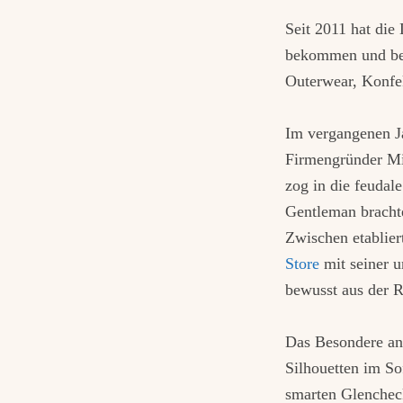
Seit 2011 hat di
bekommen und bei
Outerwear, Konfek
Im vergangenen Ja
Firmengründer Mi
zog in die feuda
Gentleman brachte
Zwischen etablie
Store
mit seiner u
bewusst aus der R
Das Besondere an
Silhouetten im Sof
smarten Glenche