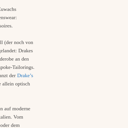
 Zuwachs
enswear:
soires.
ll (der noch von
elandet: Drakes
derobe an den
spoke-Tailorings.
anzt der
Drake’s
 allein optisch
en auf moderne
Italien. Vom
 oder dem