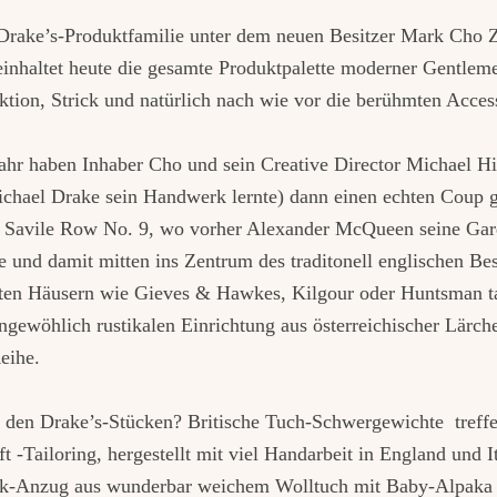
e Drake’s-Produktfamilie unter dem neuen Besitzer Mark Cho
nhaltet heute die gesamte Produktpalette moderner Gentlem
tion, Strick und natürlich nach wie vor die berühmten Acces
hr haben Inhaber Cho und sein Creative Director Michael Hi
chael Drake sein Handwerk lernte) dann einen echten Coup g
le Savile Row No. 9, wo vorher Alexander McQueen seine Gar
 und damit mitten ins Zentrum des traditonell englischen Be
rten Häusern wie Gieves & Hawkes, Kilgour oder Huntsman t
ngewöhlich rustikalen Einrichtung aus österreichischer Lärche
eihe.
 den Drake’s-Stücken? Britische Tuch-Schwergewichte treff
t -Tailoring, hergestellt mit viel Handarbeit in England und 
ck-Anzug aus wunderbar weichem Wolltuch mit Baby-Alpaka