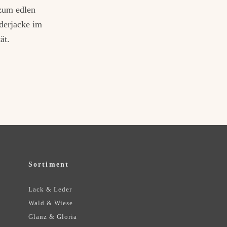
 zum edlen
derjacke im
ät.
Sortiment
Lack & Leder
Wald & Wiese
Glanz & Gloria